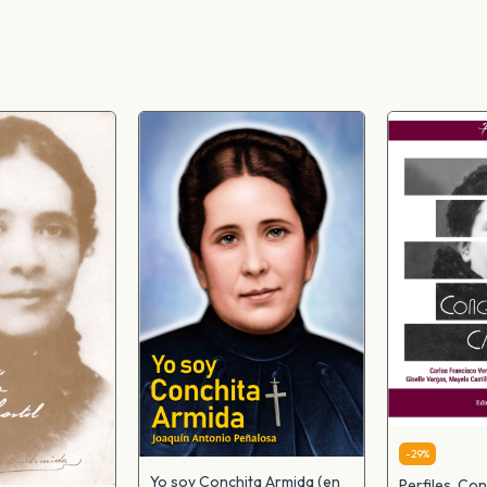
-
29
%
Yo soy Conchita Armida (en
Perfiles. Co