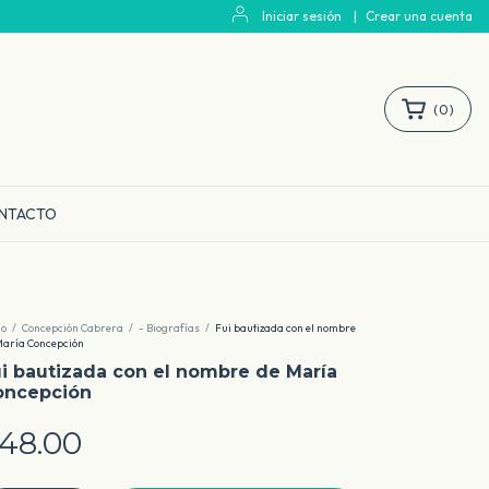
Iniciar sesión
|
Crear una cuenta
(
0
)
NTACTO
io
/
Concepción Cabrera
/
- Biografías
/
Fui bautizada con el nombre
María Concepción
i bautizada con el nombre de María
oncepción
48.00