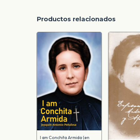
Productos relacionados
I am Conchita Armida (en
 la mística