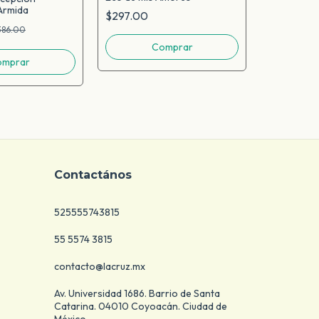
Armida
La amante 
$297.00
386.00
$200.00
Contactános
525555743815
55 5574 3815
contacto@lacruz.mx
Av. Universidad 1686. Barrio de Santa
Catarina. 04010 Coyoacán. Ciudad de