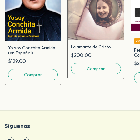
-
2
La amante de Cristo
Yo soy Conchita Armida
Pe
(en Español)
$200.00
Ca
$129.00
$2
Síguenos