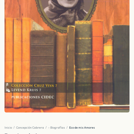
Inicio
/
Concepción Cabrera
/
- Biografías
/
Eco de mis Amores