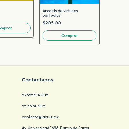
Arcoiris de virtudes
perfectas
Cadena de
$205.00
$66.00
Contactános
525555743815
55 5574 3815
contacto@lacruz.mx
Av. Universidad 1686. Barrio de Santa