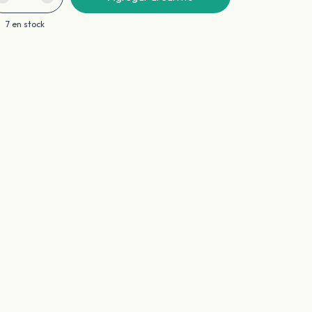
7
en stock