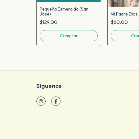
spíritu
Pequeña Esmeralda (San
Mi Padre Dios
José)
$60.00
$129.00
Síguenos