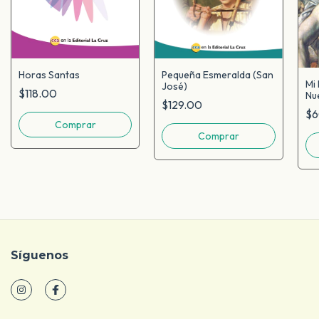
Pequeña Esmeralda (San
Horas Santas
Mi
José)
$118.00
Nu
$129.00
$6
Síguenos